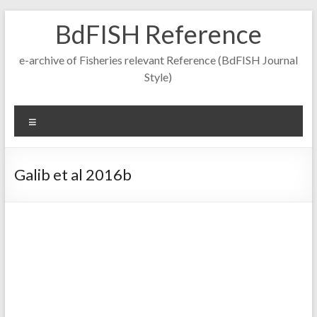
Skip
BdFISH Reference
to
content
e-archive of Fisheries relevant Reference (BdFISH Journal
Style)
Menu
Galib et al 2016b