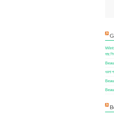
G
Winte
মাছ শি
Beauty
ধরলা প
Beau
Beaut
B