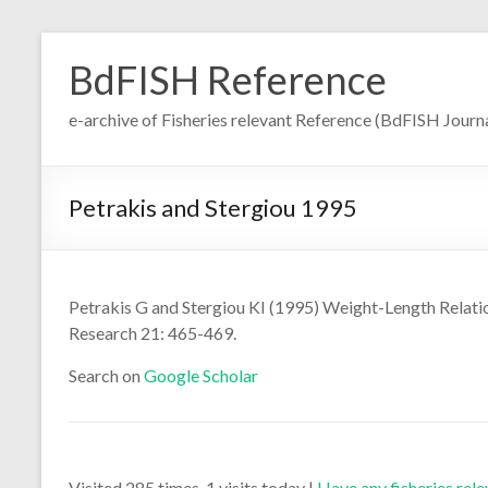
Skip
to
BdFISH Reference
content
e-archive of Fisheries relevant Reference (BdFISH Journa
Petrakis and Stergiou 1995
Petrakis G and Stergiou KI (1995) Weight-Length Relatio
Research 21: 465-469.
Search on
Google Scholar
Visited 285 times, 1 visits today |
Have any fisheries rel