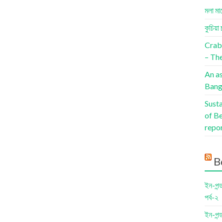
মলা মা
কুচিয়া 
Crab
– The
An a
Bang
Sust
of B
repo
B
ইন-পন্
পর্ব-২
ইন-পন্