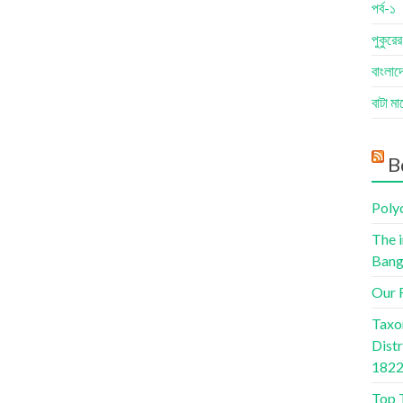
পর্ব-১
পুকুরে
বাংলাদে
বাটা ম
B
Poly
The 
Bang
Our R
Taxo
Dist
1822
Top 