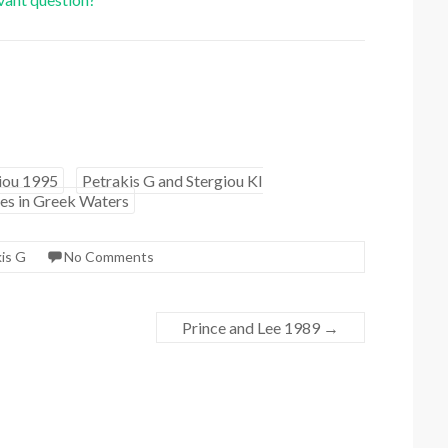
giou 1995
Petrakis G and Stergiou KI
ies in Greek Waters
is G
No Comments
Prince and Lee 1989
→