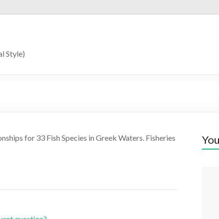
l Style)
nships for 33 Fish Species in Greek Waters. Fisheries
You
evant question?