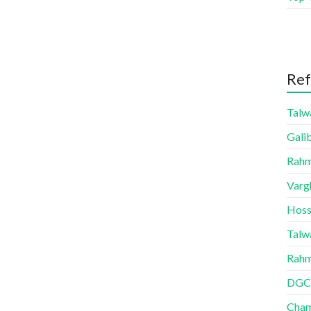
Ref
Talw
Gali
Rahm
Vargh
Hoss
Talw
Rahm
DGC
Cham