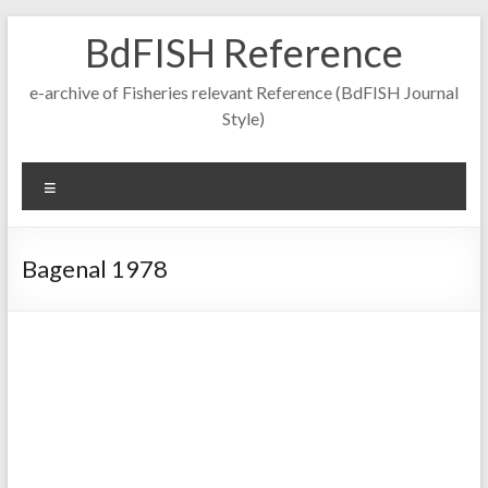
Skip
BdFISH Reference
to
content
e-archive of Fisheries relevant Reference (BdFISH Journal
Style)
Menu
Bagenal 1978