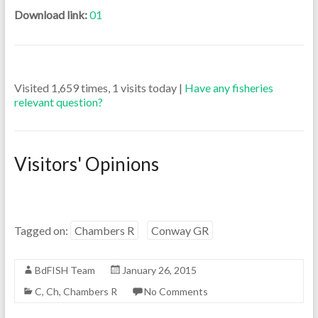
Download link:
01
Visited 1,659 times, 1 visits today |
Have any fisheries
relevant question?
Visitors' Opinions
Tagged on:
Chambers R
Conway GR
BdFISH Team
January 26, 2015
C
,
Ch
,
Chambers R
No Comments