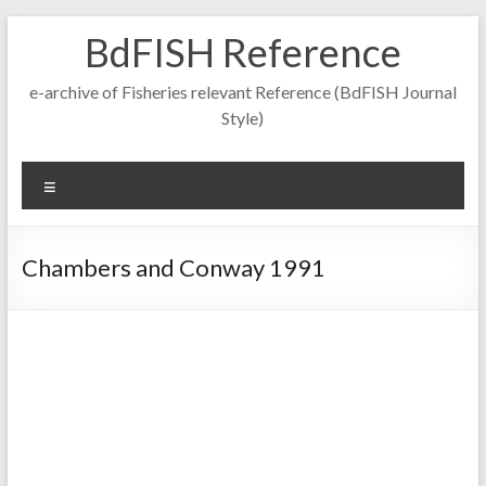
Skip
BdFISH Reference
to
content
e-archive of Fisheries relevant Reference (BdFISH Journal
Style)
Menu
Chambers and Conway 1991