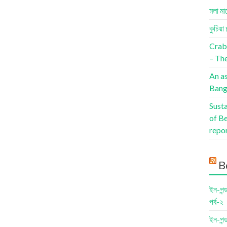
মলা মা
কুচিয়া 
Crab
– The
An a
Bang
Sust
of B
repo
B
ইন-পন্
পর্ব-২
ইন-পন্