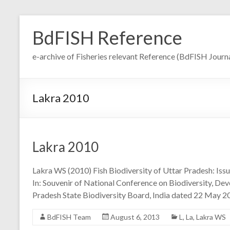
Skip
to
BdFISH Reference
content
e-archive of Fisheries relevant Reference (BdFISH Journa
Lakra 2010
Lakra 2010
Lakra WS (2010) Fish Biodiversity of Uttar Pradesh: Issu
In: Souvenir of National Conference on Biodiversity, De
Pradesh State Biodiversity Board, India dated 22 May 20
BdFISH Team
August 6, 2013
L
,
La
,
Lakra WS