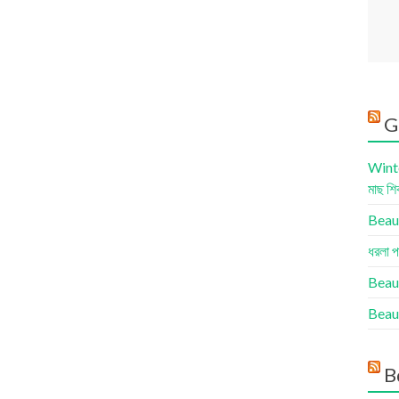
G
Winte
মাছ শি
Beauty
ধরলা প
Beau
Beaut
B