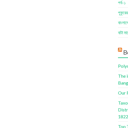
পর্ব-১
পুকুরে
বাংলাদে
বাটা ম
B
Poly
The 
Bang
Our R
Taxo
Dist
1822
Top 