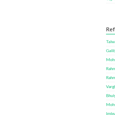
Ref
Talw
Gali
Mohsi
Rahm
Rahm
Vargh
Bhui
Mohs
Imte