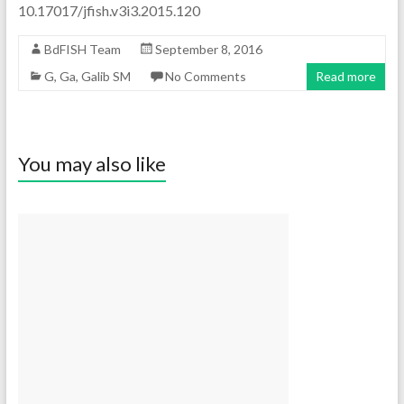
10.17017/jfish.v3i3.2015.120
BdFISH Team
September 8, 2016
G
,
Ga
,
Galib SM
No Comments
Read more
You may also like