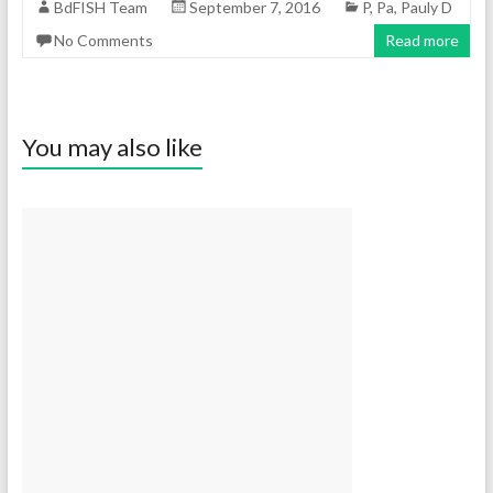
BdFISH Team
September 7, 2016
P
,
Pa
,
Pauly D
No Comments
Read more
You may also like