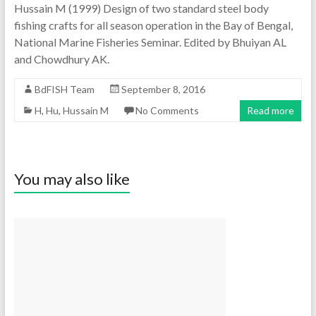
Hussain M (1999) Design of two standard steel body
fishing crafts for all season operation in the Bay of Bengal,
National Marine Fisheries Seminar. Edited by Bhuiyan AL
and Chowdhury AK.
BdFISH Team
September 8, 2016
H
,
Hu
,
Hussain M
No Comments
Read more
You may also like