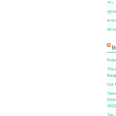
পর্ব-১
পুকুরে
বাংলাদে
বাটা ম
B
Poly
The 
Bang
Our R
Taxo
Dist
1822
Top 