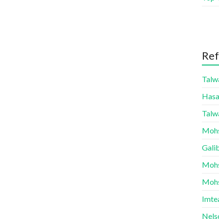
Ref
Talw
Hasa
Talw
Mohs
Gali
Mohsi
Mohs
Imte
Nels