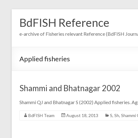
Skip
to
BdFISH Reference
content
e-archive of Fisheries relevant Reference (BdFISH Journa
Applied fisheries
Shammi and Bhatnagar 2002
Shammi QJ and Bhatnagar S (2002) Applied fisheries. Agr
BdFISH Team
August 18, 2013
S
,
Sh
,
Shammi 