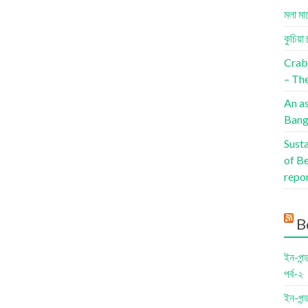
মলা মা
কুচিয়া 
Crab
– The
An a
Bang
Sust
of B
repo
B
ইন-পন্
পর্ব-২
ইন-পন্