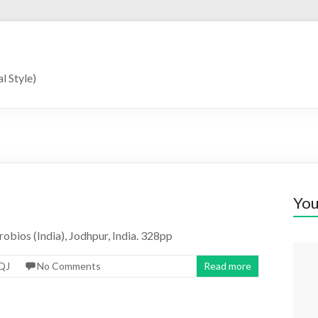
l Style)
You
obios (India), Jodhpur, India. 328pp
QJ
No Comments
Read more