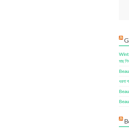
G
Winte
মাছ শি
Beauty
ধরলা প
Beau
Beaut
B