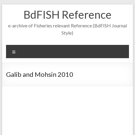
Skip
BdFISH Reference
to
content
e-archive of Fisheries relevant Reference (BdFISH Journal
Style)
Menu
Galib and Mohsin 2010