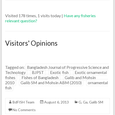
Visited 178 times, 1 visits today |
Have any fisheries
relevant question?
Visitors' Opinions
Tagged on:
Bangladesh Journal of Progressive Science and
Technology
BJPST
Exotic fish
Exotic ornamental
fishes
Fishes of Bangladesh
Galib and Mohsin
2010
Galib SM and Mohsin ABM (2010)
ornamental
fish
BdFISH Team
August 6, 2013
G
,
Ga
,
Galib SM
No Comments